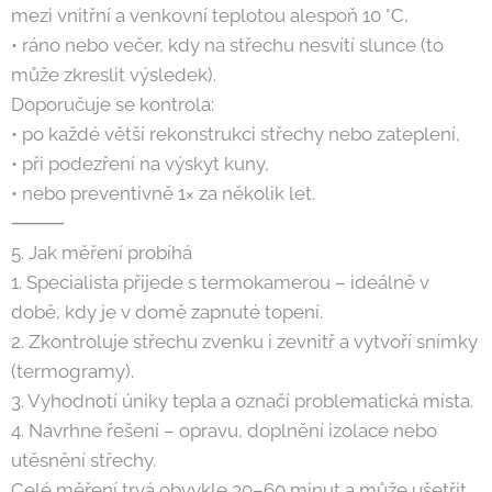
mezi vnitřní a venkovní teplotou alespoň 10 °C,
• ráno nebo večer, kdy na střechu nesvítí slunce (to
může zkreslit výsledek).
Doporučuje se kontrola:
• po každé větší rekonstrukci střechy nebo zateplení,
• při podezření na výskyt kuny,
• nebo preventivně 1× za několik let.
⸻
5. Jak měření probíhá
1. Specialista přijede s termokamerou – ideálně v
době, kdy je v domě zapnuté topení.
2. Zkontroluje střechu zvenku i zevnitř a vytvoří snímky
(termogramy).
3. Vyhodnotí úniky tepla a označí problematická místa.
4. Navrhne řešení – opravu, doplnění izolace nebo
utěsnění střechy.
Celé měření trvá obvykle 30–60 minut a může ušetřit