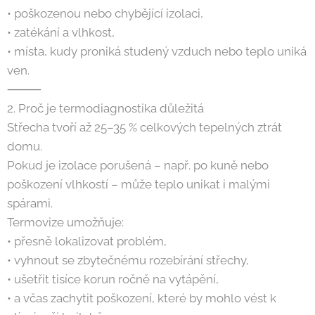
• poškozenou nebo chybějící izolaci,
• zatékání a vlhkost,
• místa, kudy proniká studený vzduch nebo teplo uniká
ven.
⸻
2. Proč je termodiagnostika důležitá
Střecha tvoří až 25–35 % celkových tepelných ztrát
domu.
Pokud je izolace porušená – např. po kuně nebo
poškození vlhkostí – může teplo unikat i malými
spárami.
Termovize umožňuje:
• přesně lokalizovat problém,
• vyhnout se zbytečnému rozebírání střechy,
• ušetřit tisíce korun ročně na vytápění,
• a včas zachytit poškození, které by mohlo vést k