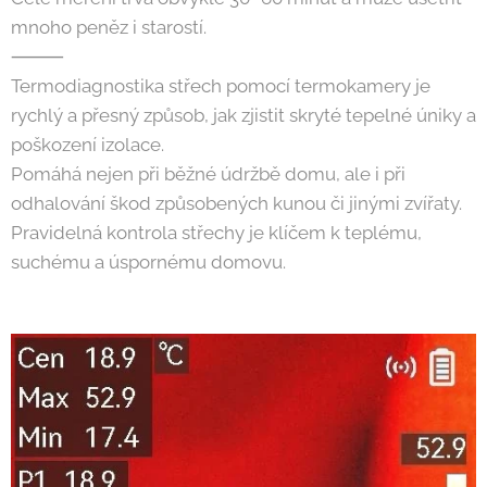
mnoho peněz i starostí.
⸻
Termodiagnostika střech pomocí termokamery je
rychlý a přesný způsob, jak zjistit skryté tepelné úniky a
poškození izolace.
Pomáhá nejen při běžné údržbě domu, ale i při
odhalování škod způsobených kunou či jinými zvířaty.
Pravidelná kontrola střechy je klíčem k teplému,
suchému a úspornému domovu.