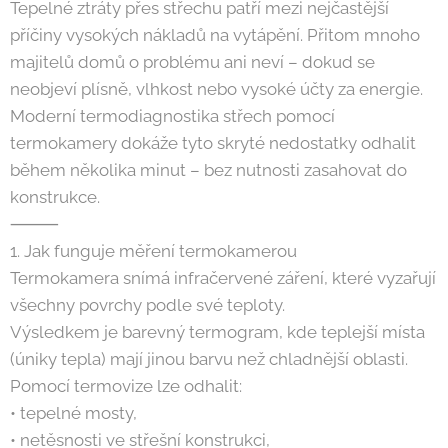
Tepelné ztráty přes střechu patří mezi nejčastější
příčiny vysokých nákladů na vytápění. Přitom mnoho
majitelů domů o problému ani neví – dokud se
neobjeví plísně, vlhkost nebo vysoké účty za energie.
Moderní termodiagnostika střech pomocí
termokamery dokáže tyto skryté nedostatky odhalit
během několika minut – bez nutnosti zasahovat do
konstrukce.
⸻
1. Jak funguje měření termokamerou
Termokamera snímá infračervené záření, které vyzařují
všechny povrchy podle své teploty.
Výsledkem je barevný termogram, kde teplejší místa
(úniky tepla) mají jinou barvu než chladnější oblasti.
Pomocí termovize lze odhalit:
• tepelné mosty,
• netěsnosti ve střešní konstrukci,