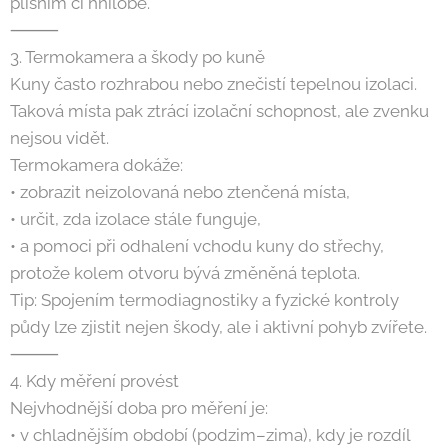
plísním či hnilobě.
⸻
3. Termokamera a škody po kuně
Kuny často rozhrabou nebo znečistí tepelnou izolaci.
Taková místa pak ztrácí izolační schopnost, ale zvenku
nejsou vidět.
Termokamera dokáže:
• zobrazit neizolovaná nebo ztenčená místa,
• určit, zda izolace stále funguje,
• a pomoci při odhalení vchodu kuny do střechy,
protože kolem otvoru bývá změněná teplota.
Tip: Spojením termodiagnostiky a fyzické kontroly
půdy lze zjistit nejen škody, ale i aktivní pohyb zvířete.
⸻
4. Kdy měření provést
Nejvhodnější doba pro měření je:
• v chladnějším období (podzim–zima), kdy je rozdíl